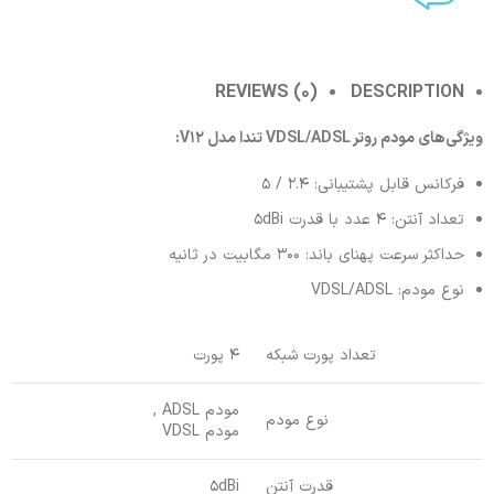
REVIEWS (0)
DESCRIPTION
ویژگی‌های مودم روتر VDSL/ADSL تندا مدل V12:
فرکانس قابل پشتیبانی: 2.4 / 5
تعداد آنتن: 4 عدد با قدرت 5dBi
حداکثر سرعت پهنای باند: 300 مگابیت در ثانیه
نوع مودم: VDSL/ADSL
تعداد پورت شبکه
4 پورت
مودم ADSL ,
نوع مودم
مودم VDSL
قدرت آنتن
5dBi