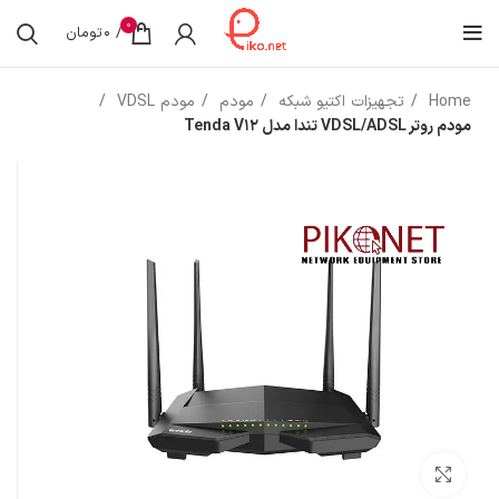
0
/
0
تومان
Home
تجهیزات اکتیو شبکه
مودم
مودم VDSL
مودم روتر VDSL/ADSL تندا مدل Tenda V12
بزرگنمایی تصویر