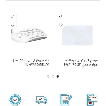
مودم فیبر نوری دوبانده
مودم روتر تی پی-لینک مدل
هوآوی مدل HG8245Q2
TD-W8951ND_V1
مد