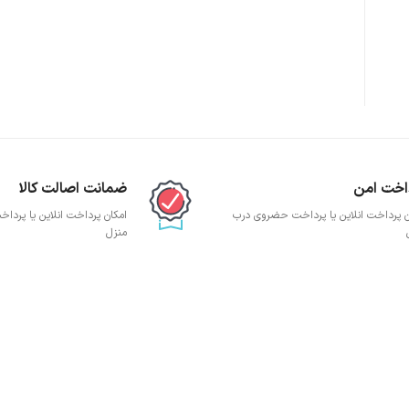
پچ پنل SFTP
پچ پنل UTP
پچ پنل دی لینک
پچ پنل لگراند
پچ پنل نگزنس
اخت امن
ضمانت اصالت کالا
ن پرداخت انلاین یا پرداخت حضروی درب
امکان پرداخت انلاین یا پرد
منزل