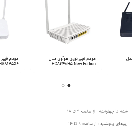
دل
مودم فیبر نوری هوآوی مدل
مودم فیبر 
HG8245H5 New Edition
HS8145X6 (وای فای 6
شنبه تا چهارشنبه : از ساعت 9 تا 18
روزهای پنجشنبه : از ساعت 9 تا 14