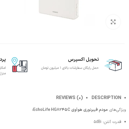
بزرگنمایی تصویر
تحویل اکسپرس
پرد
حمل رایگان سفارشات بالای 1 میلیون تومان
امکا
منزل
REVIEWS (0)
DESCRIPTION
ویژگی‌های
مودم فیبرنوری هوآوی EchoLife HG8245C:
قدرت آنتن: 5dBi