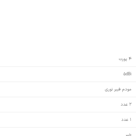
4 پورت
5dBi
مودم فیبر نوری
2 عدد
1 عدد
خیر