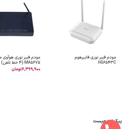
مودم فیبر نوری فایبرهوم
مودم فیبر نوری هوآوی م
HG6543C
MA5675 (4 خط تلفن)
6,399,900
تومان
پیکونت چیست