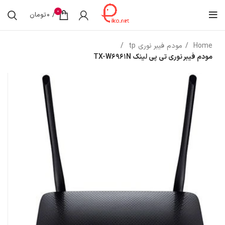
0
/
0
تومان
Home
مودم فیبر نوری tp
مودم فیبر نوری تی پی لینک TX-W6961N