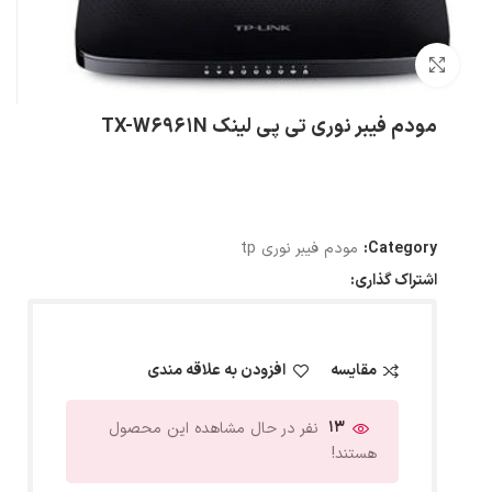
بزرگنمایی تصویر
مودم فیبر نوری تی پی لینک TX-W6961N
Category:
مودم فیبر نوری tp
اشتراک گذاری:
مقایسه
افزودن به علاقه مندی
13
نفر در حال مشاهده این محصول
هستند!