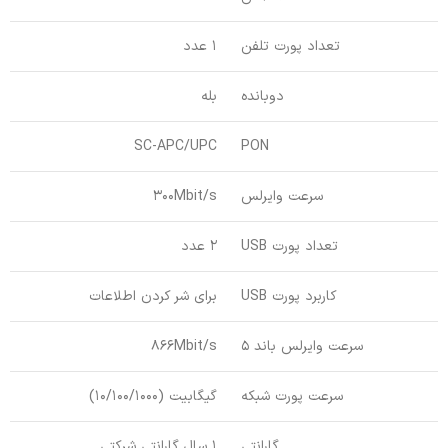
تعداد پورت تلفن
1 عدد
دوبانده
بله
SC-APC/UPC
PON
سرعت وایرلس
300Mbit/s
تعداد پورت USB
2 عدد
کاربرد پورت USB
برای شر کردن اطلاعات
سرعت وایرلس باند 5
866Mbit/s
سرعت پورت شبکه
گیگابیت (10/100/1000)
گارانتی
1 سال گارانتی شرکتی