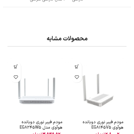
محصولات مشابه
مودم فیبر نوری دوبانده
مودم فیبر نوری دوبانده
م
هوآوی EG8145V5
هوآوی مدل EG8245W5
هو