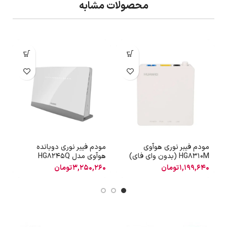
محصولات مشابه
مودم فیبر نوری هوآوی
مودم فیبر نوری دوبانده
م
HG8310M (بدون وای فای)
هوآوی مدل HG8245Q
C
1,199,640
تومان
3,250,260
تومان