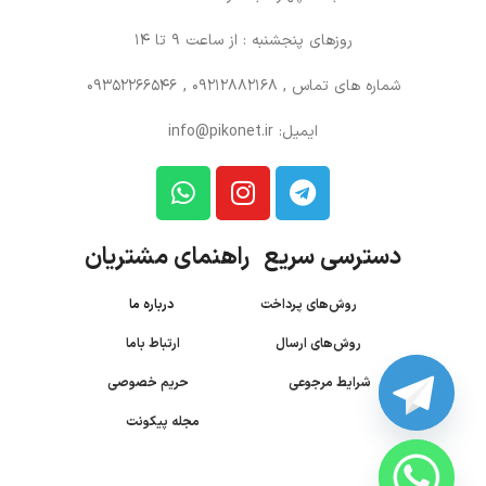
روزهای پنجشنبه : از ساعت 9 تا 14
شماره های تماس
, 09212882168 , 09352266546
ایمیل: info@pikonet.ir
دسترسی سریع راهنمای مشتریان
روش‌های پرداخت
درباره ما
روش‌های ارسال
ارتباط باما
شرایط مرجوعی
حریم خصوصی
مجله پیکونت