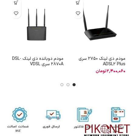
مودم دی لینک 2750 سری
مودم دوبانده دی لینک DSL-
ADSL2 Plus
2870A سری VDSL
0
2,400,060
تومان
0