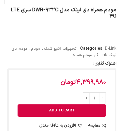
مودم همراه دی لینک مدل DWR-932C سری LTE
4G
D-Link
Categories:
,
تجهیزات اکتیو شبکه
,
مودم
,
مودم دی
لینک D-Link
,
مودم همراه
اشتراک گذاری:
4,399,980
تومان
ADD TO CART
مقایسه
افزودن به علاقه مندی