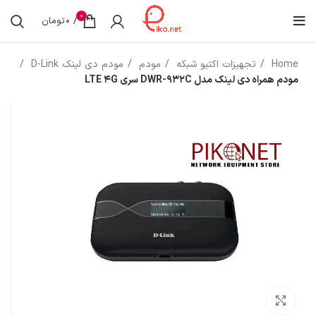
0
/
0
تومان
Home
تجهیزات اکتیو شبکه
مودم
مودم دی لینک D-Link
مودم همراه دی لینک مدل DWR-932C سری LTE 4G
بزرگنمایی تصویر