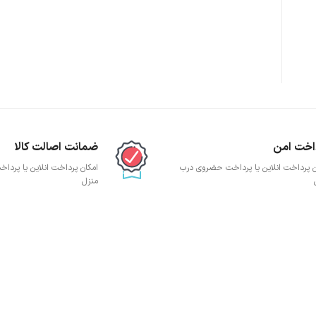
پچ پنل SFTP
پچ پنل UTP
پچ پنل دی لینک
پچ پنل لگراند
پچ پنل نگزنس
اخت امن
ضمانت اصالت کالا
ن پرداخت انلاین یا پرداخت حضروی درب
امکان پرداخت انلاین یا پرد
منزل