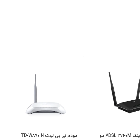
مودم دی لینک ADSL 2740M دو
مودم تی ‌پی لینک TD-W8901N