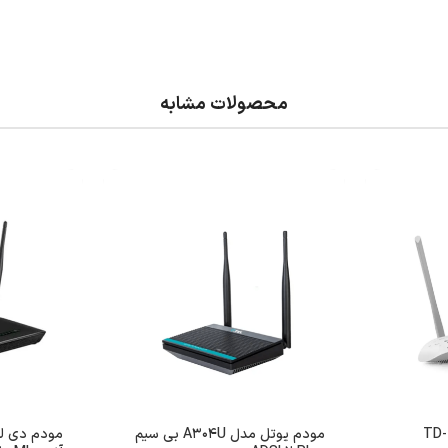
محصولات مشابه
مودم تی پی لینک 8961 TD-
مودم یوتل مدل A304U بی سیم