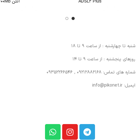
ADSL2 Plus
آنتن 300Mb
شنبه تا چهارشنبه : از ساعت 9 تا 18
روزهای پنجشنبه : از ساعت 9 تا 14
شماره های تماس: 09212882168 , 09352266546
ایمیل: info@pikonet.ir