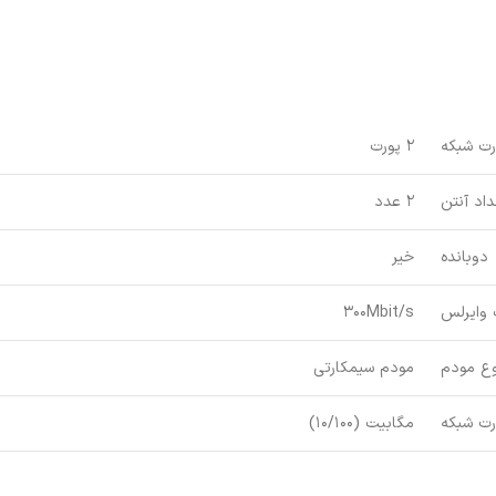
رت شبکه
2 پورت
اد آنتن
2 عدد
دوبانده
خیر
وایرلس
300Mbit/s
وع مودم
مودم سیمکارتی
ت شبکه
مگابیت (10/100)