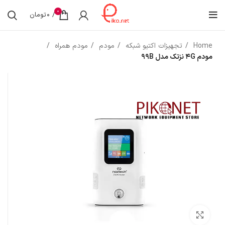
0
/
0
تومان
Home
تجهیزات اکتیو شبکه
مودم
مودم همراه
مودم 4G نزتک مدل 99B
بزرگنمایی تصویر