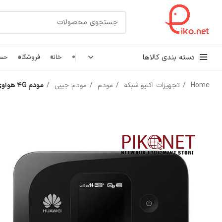
دسته بندی کالاها
خانه
فروشگاه
حسا
Home
تجهیزات اکتیو شبکه
مودم
مودم جیبی
مودم 4G هوآوی E5577S
کابل شبکه
رک شبکه و سرور
پچ کورد شبکه
اتصالات شبکه