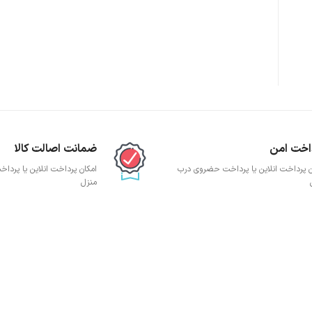
پچ پنل SFTP
پچ پنل UTP
پچ پنل دی لینک
پچ پنل لگراند
پچ پنل نگزنس
اخت امن
ضمانت اصالت کالا
ن پرداخت انلاین یا پرداخت حضروی درب
امکان پرداخت انلاین یا پرد
منزل