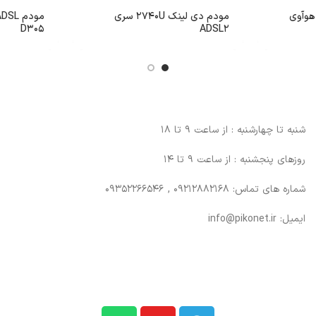
هوآوی
مودم دی لینک 2740U سری
D305
ADSL2
شنبه تا چهارشنبه : از ساعت 9 تا 18
روزهای پنجشنبه : از ساعت 9 تا 14
شماره های تماس: 09212882168 , 09352266546
ایمیل: info@pikonet.ir