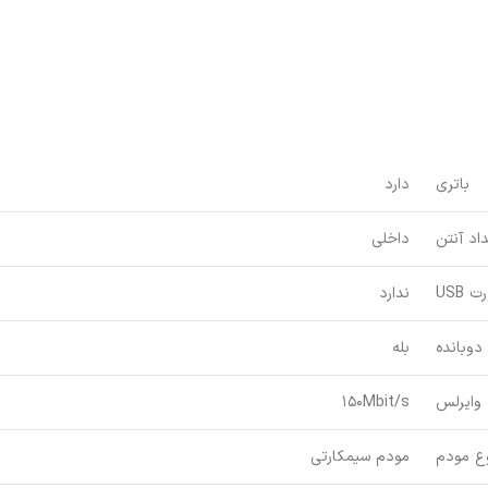
باتری
دارد
اد آنتن
داخلی
 USB
ندارد
دوبانده
بله
وایرلس
150Mbit/s
ع مودم
مودم سیمکارتی