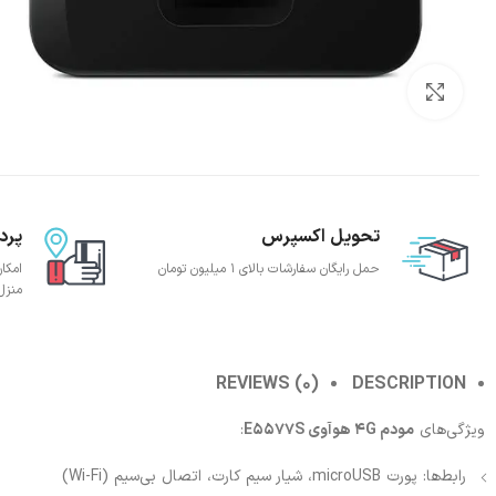
بزرگنمایی تصویر
تحویل اکسپرس
پرد
حمل رایگان سفارشات بالای 1 میلیون تومان
امکا
منزل
REVIEWS (0)
DESCRIPTION
ویژگی‌های
مودم 4G هوآوی E5577S
:
رابط‌ها: پورت microUSB، شیار سیم کارت، اتصال بی‌سیم (Wi-Fi)