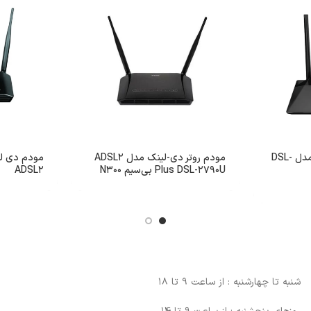
مودم دی لینک VDSL2 مدل DSL-
مودم روتر دی-لینک مدل ADSL2
Plus DSL-2790U بی‌سیم N300
ADSL2
شنبه تا چهارشنبه : از ساعت 9 تا 18