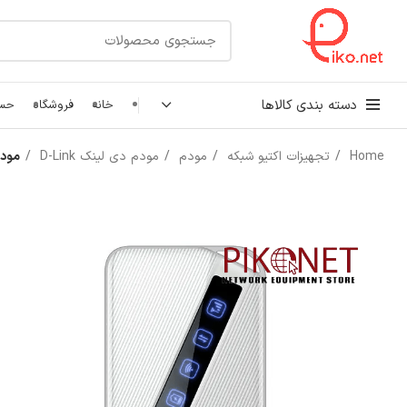
دسته بندی کالاها
خانه
فروشگاه
حسا
Home
تجهیزات اکتیو شبکه
مودم
مودم دی لینک D-Link
مودم 4G/LTE قابل حمل دی لین
کابل شبکه
رک شبکه و سرور
پچ کورد شبکه
اتصالات شبکه