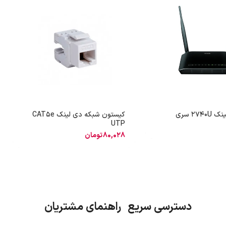
مودم دی لینک 2740U سری
کیستون شبکه دی لینک CAT5e
UTP
80,028
تومان
دسترسی سریع راهنمای مشتریان