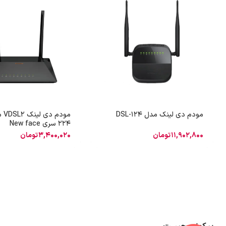
مودم دی لینک مدل DSL-124
224 سری New face
11,902,800
تومان
3,400,020
تومان