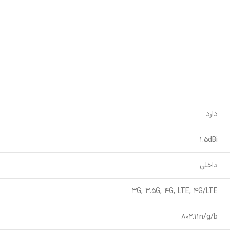
دارد
1.5dBi
داخلی
3G, 3.5G, 4G, LTE, 4G/LTE
802.11n/g/b