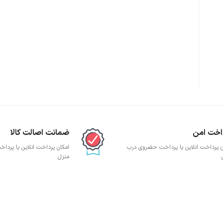
پچ پنل SFTP
پچ پنل UTP
پچ پنل دی لینک
پچ پنل لگراند
پچ پنل نگزنس
اخت امن
ضمانت اصالت کالا
ن پرداخت انلاین یا پرداخت حضروی درب
امکان پرداخت انلاین یا پرد
منزل