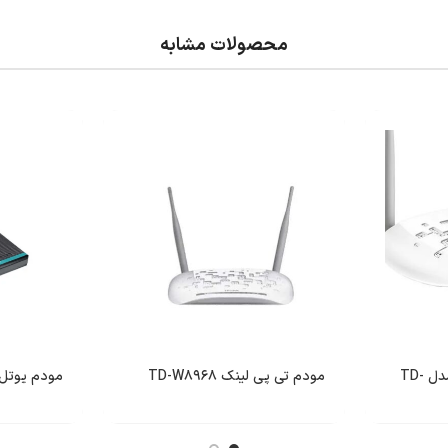
محصولات مشابه
مودم روتر تی پی-لینک مدل TD-
مودم تی پی لینک TD-W8968
مودم یوتل A154 سری SL2