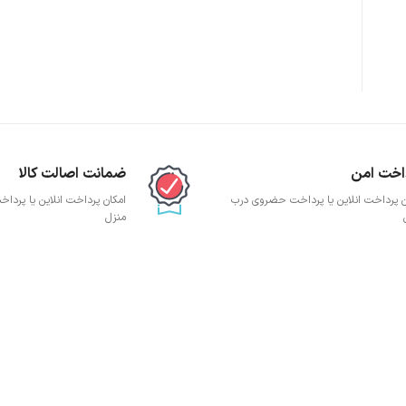
پچ پنل SFTP
پچ پنل UTP
پچ پنل دی لینک
پچ پنل لگراند
پچ پنل نگزنس
اخت امن
ضمانت اصالت کالا
ن پرداخت انلاین یا پرداخت حضروی درب
امکان پرداخت انلاین یا پرد
منزل