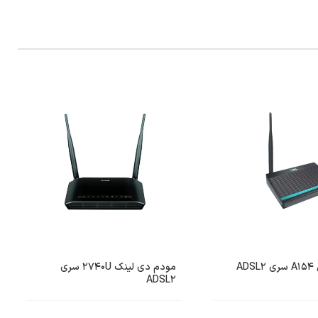
AD
مودم دی لینک 2740U سری
ADSL2