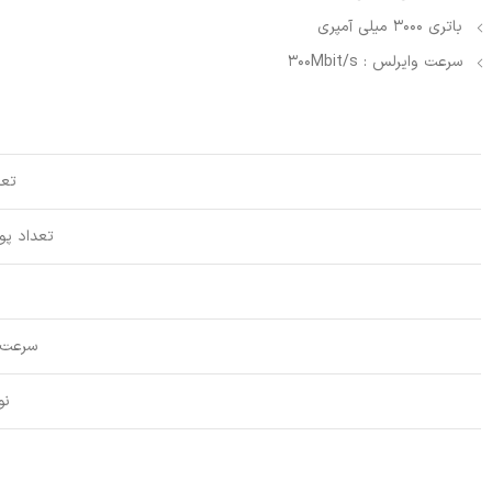
باتری 3000 میلی آمپری
سرعت وایرلس : 300Mbit/s
تعد
تعداد پورت
سرعت 
نو