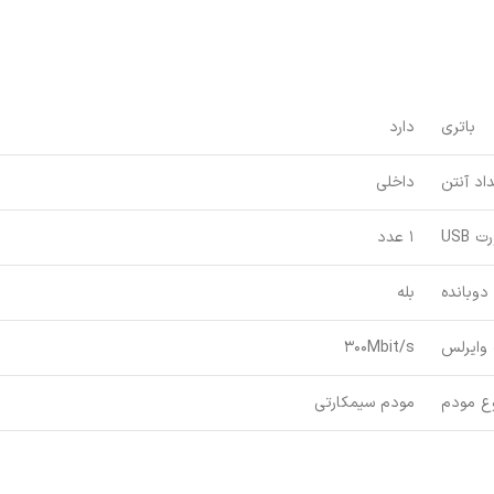
باتری
دارد
اد آنتن
داخلی
 USB
1 عدد
دوبانده
بله
وایرلس
300Mbit/s
ع مودم
مودم سیمکارتی