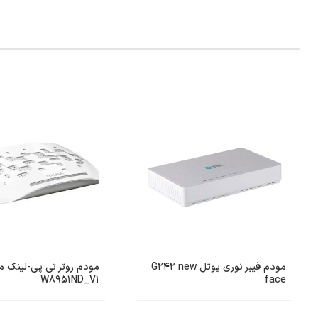
مودم فیبر نوری یوتل G242 new
W8951ND_V1
face