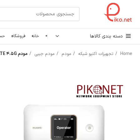
دسته بندی کالاها
خانه
فروشگاه
حسا
Home
تجهیزات اکتیو شبکه
مودم
مودم جیبی
مودم TD-LTE 4.5G هوآوی مدل E5785-330
کابل شبکه
رک شبکه و سرور
پچ کورد شبکه
اتصالات شبکه