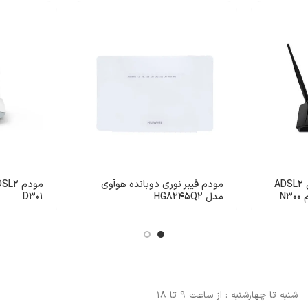
مودم روتر دی-لینک مدل ADSL2
مودم فیبر نوری دوبانده هوآوی
مدل HG8245Q2
D301
شنبه تا چهارشنبه : از ساعت 9 تا 18