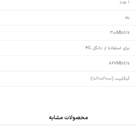
1 عدد
بله
300Mbit/s
برای استفاده از دانگل 4G
867Mbit/s
گیگابیت (10/100/1000)
محصولات مشابه