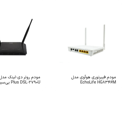
مودم فیبرنوری هوآوی مدل
EchoLife HG8346M
Plus DSL-2790U بی‌سیم N300