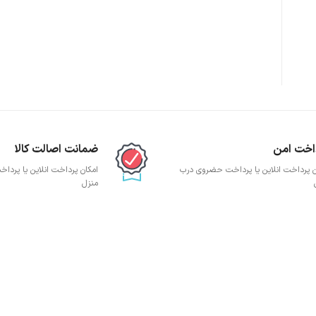
پچ پنل SFTP
پچ پنل UTP
پچ پنل دی لینک
پچ پنل لگراند
پچ پنل نگزنس
اخت امن
ضمانت اصالت کالا
ن پرداخت انلاین یا پرداخت حضروی درب
امکان پرداخت انلاین یا پرد
منزل