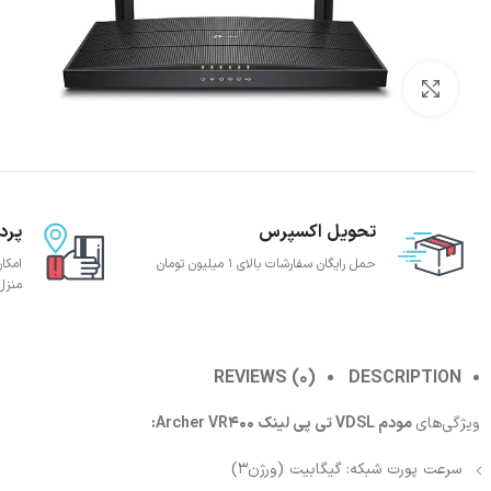
بزرگنمایی تصویر
تحویل اکسپرس
پرد
حمل رایگان سفارشات بالای 1 میلیون تومان
امکا
منزل
REVIEWS (0)
DESCRIPTION
ویژگی‌های
مودم VDSL تی پی لینک Archer VR400:
سرعت پورت شبکه: گیگابیت (ورژن3)