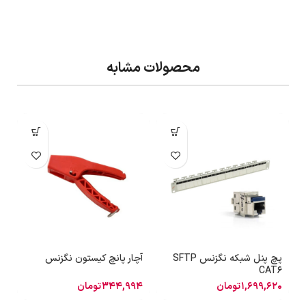
محصولات مشابه
پچ پنل شبکه نگزنس SFTP
آچار پانچ کیستون نگزنس
CAT6
ی
1,699,620
تومان
344,994
تومان
2