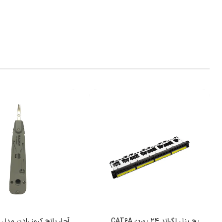
پچ پنل لگراند 24 پورت CAT6A
آچار پانچ کروز رادن مدل LY-314KR