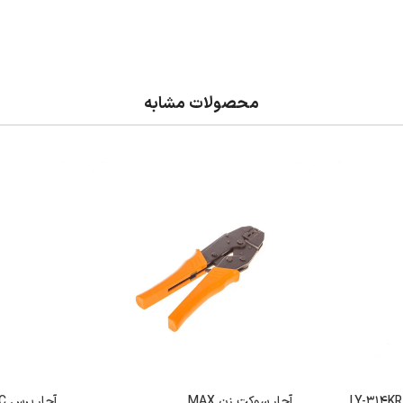
محصولات مشابه
آچار سوکت زن MAX
آچار پرس BNC مدل HS-LY05H