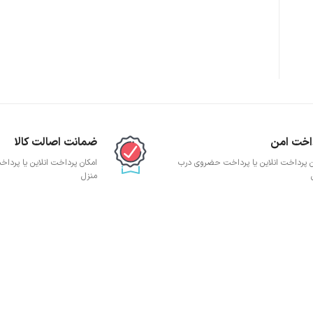
پچ پنل SFTP
پچ پنل UTP
پچ پنل دی لینک
پچ پنل لگراند
پچ پنل نگزنس
اخت امن
ضمانت اصالت کالا
ن پرداخت انلاین یا پرداخت حضروی درب
امکان پرداخت انلاین یا پرد
منزل