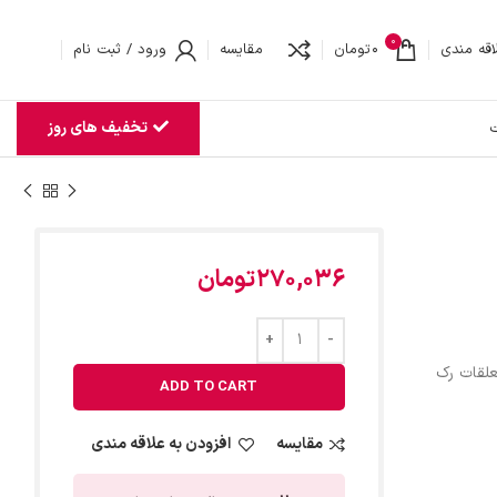
0
اقه مندی
0
تومان
مقایسه
ورود / ثبت نام
تخفیف های روز
ت
270,036
تومان
علقات رک
ADD TO CART
مقایسه
افزودن به علاقه مندی