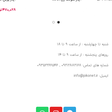
470,028
تو
شنبه تا چهارشنبه : از ساعت 9 تا 18
روزهای پنجشنبه : از ساعت 9 تا 14
شماره های تماس: 09212882168 , 09352266546
ایمیل: info@pikonet.ir