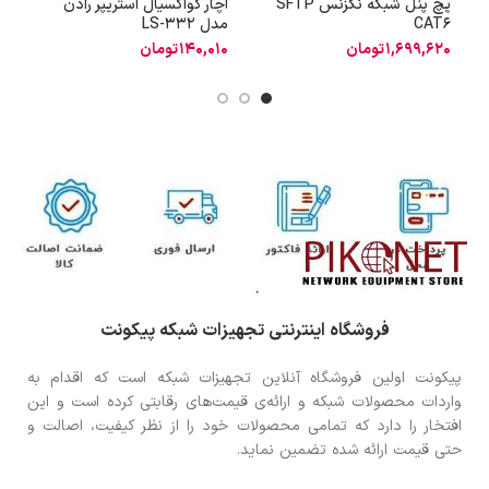
پچ پنل شبکه نگزنس SFTP
آچار کواکسیال استریپر رادن
ا
CAT6
مدل LS-332
1,699,620
تومان
140,010
تومان
0
فروشگاه اینترنتی تجهیزات شبکه پیکونت
پیکونت اولین فروشگاه آنلاین تجهیزات شبکه است که اقدام به
واردات محصولات شبکه و ارائه‌ی قیمت‌های رقابتی کرده است و این
افتخار را دارد که تمامی محصولات خود را از نظر کیفیت، اصالت و
حتی قیمت ارائه شده تضمین نماید.