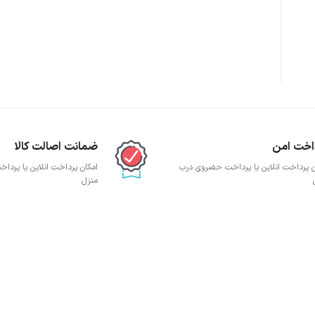
پچ پنل SFTP
پچ پنل UTP
پچ پنل دی لینک
پچ پنل لگراند
پچ پنل نگزنس
اخت امن
ضمانت اصالت کالا
ن پرداخت انلاین یا پرداخت حضروی درب
امکان پرداخت انلاین یا پرد
منزل