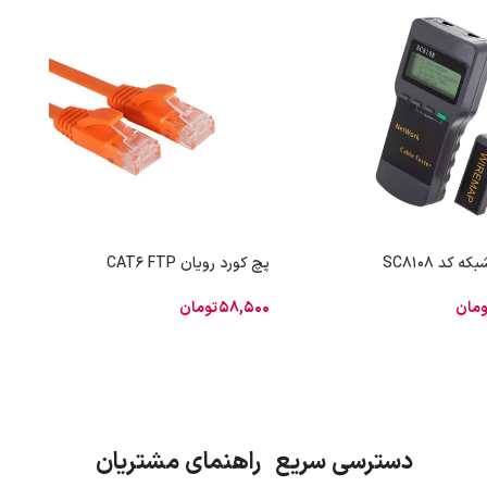
 کد SC8108
پچ کورد رویان CAT6 FTP
ومان
58,500
تومان
دسترسی سریع راهنمای مشتریان