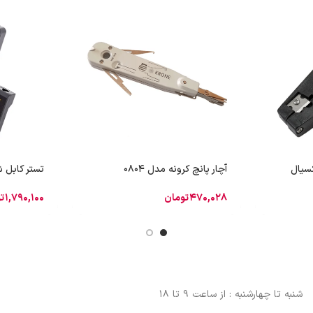
کسیال
آچار پانچ کرونه مدل 0804
تستر کابل شبکه
470,028
تومان
1,790,100
ت
شنبه تا چهارشنبه : از ساعت 9 تا 18