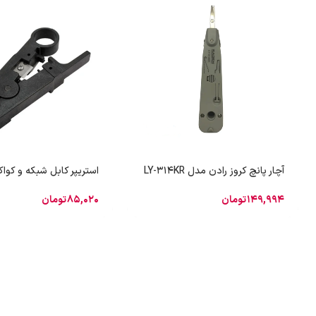
آچار پانچ کروز رادن مدل LY-314KR
استریپر کابل شبکه و کوا
149,994
تومان
85,020
تومان