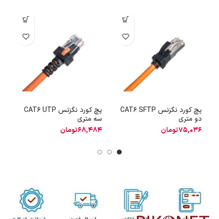
پچ کورد نگزنس CAT6 SFTP
پچ کورد نگزنس CAT6 UTP
دو متری
سه متری
ی
75,036
تومان
68,484
تومان
6