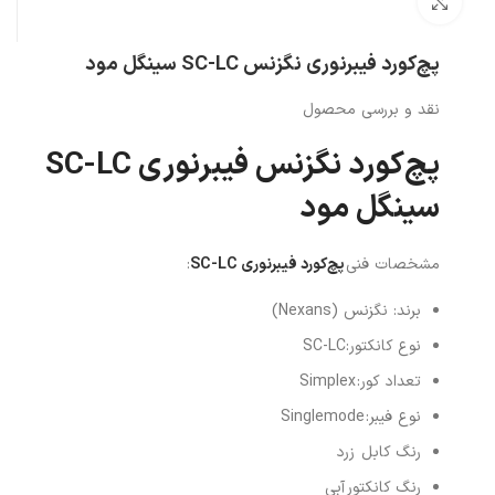
بزرگنمایی تصویر
پچ‌کورد فیبرنوری نگزنس SC-LC سینگل مود
نقد و بررسی محصول
پچ‌کورد نگزنس فیبرنوری SC-LC
سینگل مود
مشخصات فنی
پچ‌کورد فیبرنوری SC-LC
:
برند: نگزنس (
Nexans
)
نوع کانکتور:
SC-LC
تعداد کور:
Simplex
نوع فیبر:
Singlemode
رنگ کابل زرد
رنگ کانکتور
آبی