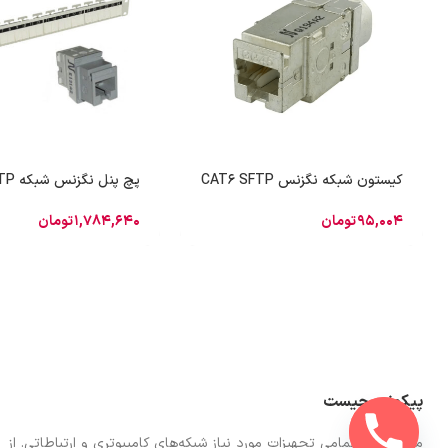
کیستون شبکه نگزنس CAT6 SFTP
پچ پنل نگزنس شبکه CAT6 UTP
95,004
تومان
1,784,640
تومان
پیکونت چیست
ما در اینجا تمامی تجهیزات مورد نیاز شبکه‌های کامپیوتری و ارتباطاتی. از