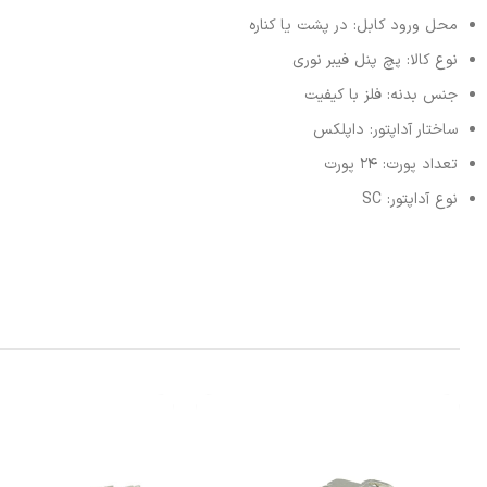
محل ورود کابل: در پشت یا کناره
نوع کالا: پچ پنل فیبر نوری
جنس بدنه: فلز با کیفیت
ساختار آداپتور: داپلکس
تعداد پورت: 24 پورت
نوع آداپتور: SC