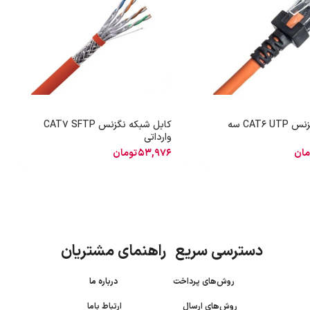
پچ کورد نگزنس CAT6 UTP سه
کابل شبکه نگزنس CAT7 SFTP
وارداتی
مان
53,976
تومان
دسترسی سریع راهنمای مشتریان
روش‌های پرداخت
درباره ما
روش‌های ارسال
ارتباط باما