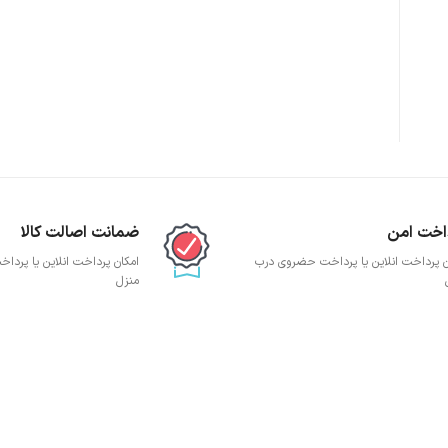
پچ پنل SFTP
پچ پنل UTP
پچ پنل دی لینک
پچ پنل لگراند
پچ پنل نگزنس
اخت امن
ضمانت اصالت کالا
ن پرداخت انلاین یا پرداخت حضروی درب
امکان پرداخت انلاین یا پرد
منزل