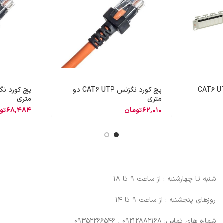
پچ کورد نگزنس CAT6 UTP دو
متری
متری
62,010
تومان
68,484
تو
شنبه تا چهارشنبه : از ساعت 9 تا 18
روزهای پنجشنبه : از ساعت 9 تا 14
شماره های تماس: 09212882168 , 09352266546