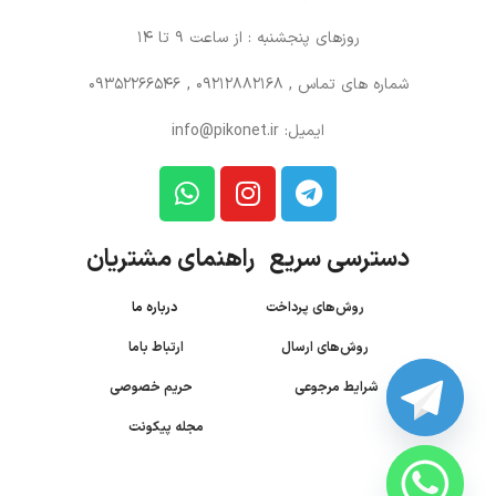
روزهای پنجشنبه : از ساعت 9 تا 14
شماره های تماس
, 09212882168 , 09352266546
ایمیل: info@pikonet.ir
دسترسی سریع راهنمای مشتریان
روش‌های پرداخت
درباره ما
روش‌های ارسال
ارتباط باما
شرایط مرجوعی
حریم خصوصی
مجله پیکونت