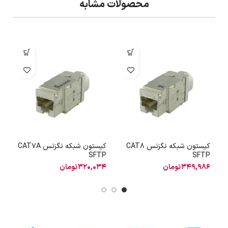
محصولات مشابه
کیستون شبکه نگزنس CAT8
کیستون شبکه نگزنس CAT7A
P
SFTP
SFTP
349,986
تومان
320,034
تومان
4