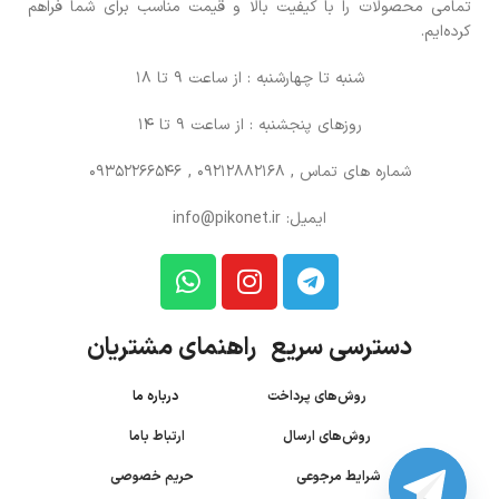
تمامی محصولات را با کیفیت بالا و قیمت مناسب برای شما فراهم
کرده‌ایم.
شنبه تا چهارشنبه : از ساعت 9 تا 18
روزهای پنجشنبه : از ساعت 9 تا 14
شماره های تماس
, 09212882168 , 09352266546
ایمیل: info@pikonet.ir
دسترسی سریع راهنمای مشتریان
روش‌های پرداخت
درباره ما
روش‌های ارسال
ارتباط باما
شرایط مرجوعی
حریم خصوصی