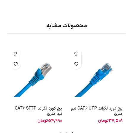
محصولات مشابه
پچ کورد لگراند CAT6 UTP نیم
پچ کورد لگراند CAT6 SFTP
متری
نیم متری
ی
37,518
تومان
54,990
تومان
6