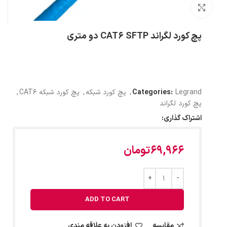
بزرگنمایی تصویر
پچ کورد لگراند CAT6 SFTP دو متری
Legrand
Categories:
,
پچ کورد شبکه
,
پچ کورد شبکه CAT6
,
پچ کورد لگراند
اشتراک گذاری:
69,966
تومان
ADD TO CART
مقایسه
افزودن به علاقه مندی