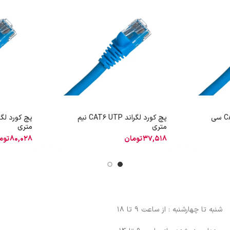
پچ کورد لگراند CAT6 UTP سی
پچ کورد لگراند CAT6 UTP نیم
متری
متری
37,518
تومان
80,028
توم
شنبه تا چهارشنبه : از ساعت 9 تا 18