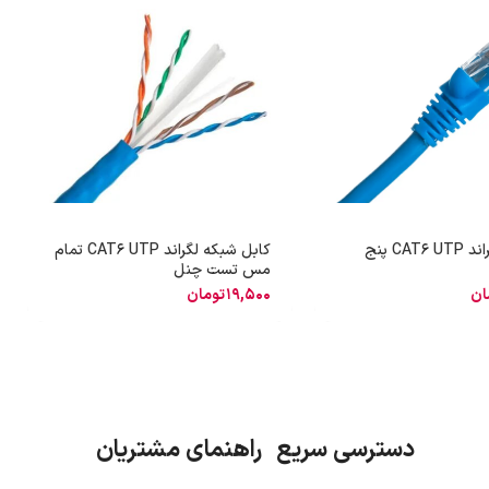
پچ کورد لگراند CAT6 UTP پنج
کابل شبکه لگراند CAT6 UTP تمام
مس تست چنل
ان
19,500
تومان
دسترسی سریع راهنمای مشتریان