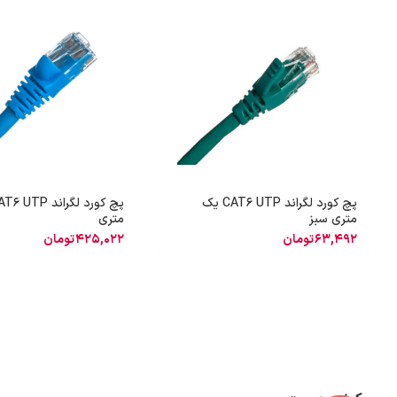
پچ کورد لگراند CAT6 UTP یک
متری سبز
متری
63,492
تومان
425,022
تومان