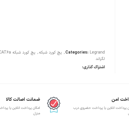
پچ پنل SFTP
پچ پنل UTP
پچ پنل دی لینک
پچ پنل لگراند
پچ پنل نگزنس
Legrand
Categories:
,
پچ کورد شبکه
,
پچ کورد شبکه CAT6a
لگراند
اشتراک گذاری:
اخت امن
ضمانت اصالت کالا
ن پرداخت انلاین یا پرداخت حضروی درب
امکان پرداخت انلاین یا پرد
منزل