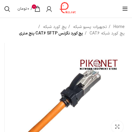
0
/
0
تومان
Home
تجهیزات پسیو شبکه
پچ کورد شبکه
پچ کورد شبکه CAT6
پچ کورد نگزنس CAT6 SFTP پنج متری
بزرگنمایی تصویر