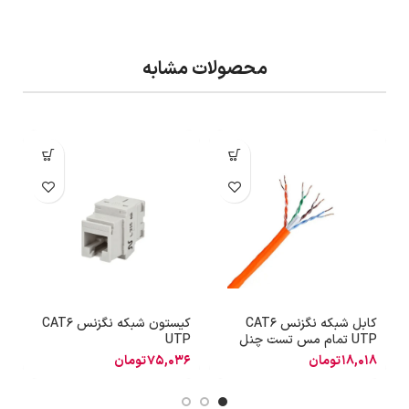
محصولات مشابه
کابل شبکه نگزنس CAT6
کیستون شبکه نگزنس CAT6
آ
UTP تمام مس تست چنل
UTP
18,018
تومان
75,036
تومان
4