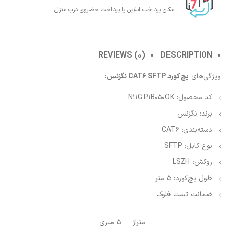
امکان پرداخت انلاین یا پرداخت حضروی درب منزل
REVIEWS (0)
DESCRIPTION
ویژگی‌های
پچ کورد CAT6 SFTP نگزنس:
کد محصول: N11G.P1B050OK
برند: نگزنس
دسته‌بندی: CAT6
نوع کابل: SFTP
روکش:
LSZH
طول پچ‌کورد: 5 متر
ضمانت تست فلوک
متراژ
5 متری