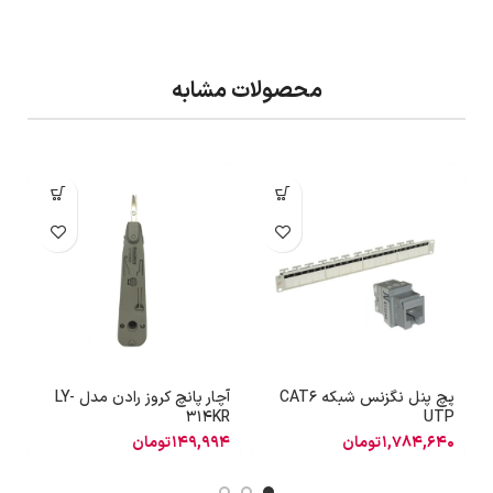
محصولات مشابه
پچ پنل نگزنس شبکه CAT6
آچار پانچ کروز رادن مدل LY-
آ
314KR
UTP
1,784,640
تومان
149,994
تومان