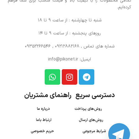
تمامی محصولات را با کیفیت بالا و قیمت مناسب برای شما فراهم
کرده‌ایم.
شنبه تا چهارشنبه : از ساعت 9 تا 18
روزهای پنجشنبه : از ساعت 9 تا 14
شماره های تماس
, 09212882168 , 09352266546
ایمیل: info@pikonet.ir
دسترسی سریع راهنمای مشتریان
روش‌های پرداخت
درباره ما
روش‌های ارسال
ارتباط باما
شرایط مرجوعی
حریم خصوصی