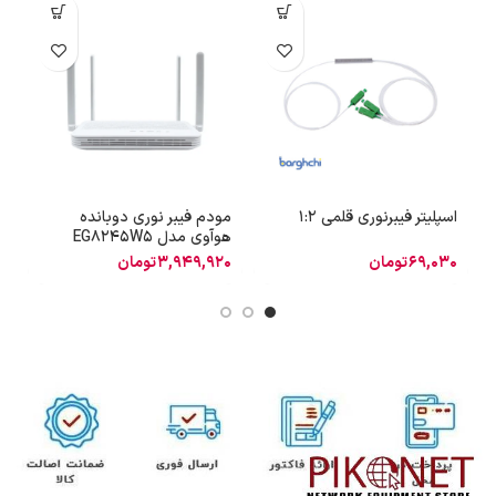
اسپلیتر فیبرنوری قلمی 1:2
مودم فیبر نوری دوبانده
م
هوآوی مدل EG8245W5
6)
69,030
تومان
3,949,920
تومان
0