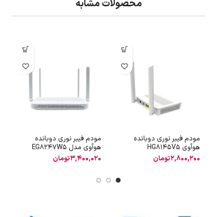
محصولات مشابه
مودم فیبر نوری دوبانده
مودم فیبر نوری دوبانده
م
هوآوی HG8145V5
هوآوی مدل EG8247W5
هو
2,800,200
تومان
3,400,020
تومان
0