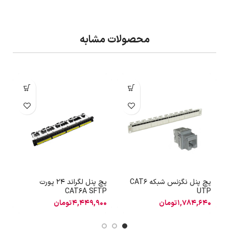
محصولات مشابه
پچ پنل نگزنس شبکه CAT6
پچ پنل لگراند 24 پورت
آ
A
CAT6A SFTP
UTP
1,784,640
تومان
4,449,900
تومان
0