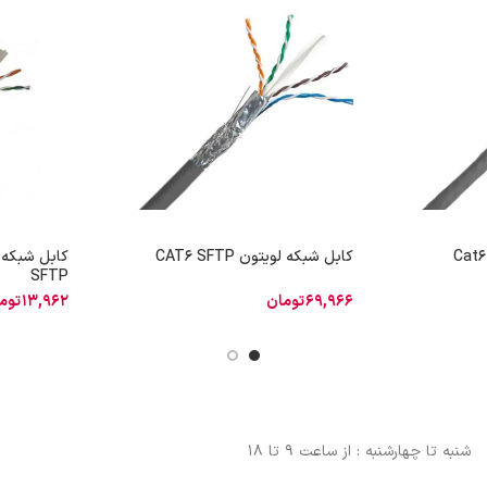
کابل شبکه لویتون CAT6 SFTP
SFTP
69,966
تومان
13,962
توم
شنبه تا چهارشنبه : از ساعت 9 تا 18