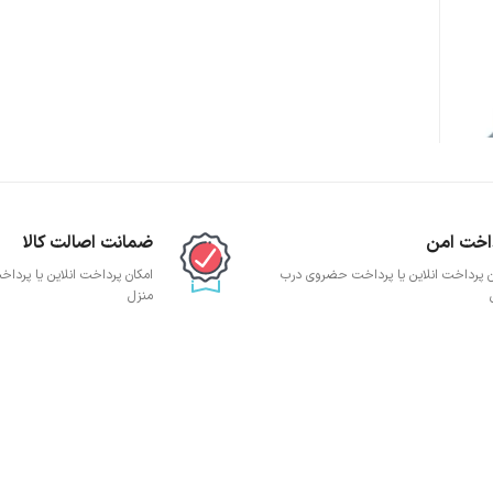
پچ پنل SFTP
پچ پنل UTP
پچ پنل دی لینک
پچ پنل لگراند
پچ پنل نگزنس
اخت امن
ضمانت اصالت کالا
ن پرداخت انلاین یا پرداخت حضروی درب
امکان پرداخت انلاین یا پرد
منزل