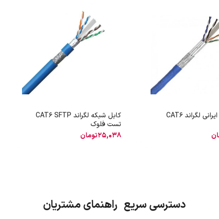
کابل شبکه ایرانی لگراند CAT6
کابل شبکه لگراند CAT6 SFTP
تست فلوک
ان
25,038
تومان
دسترسی سریع راهنمای مشتریان