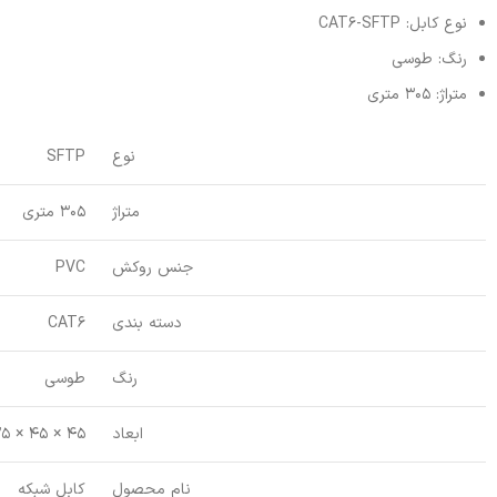
نوع کابل: CAT6-SFTP
رنگ: طوسی
متراژ: 305 متری
نوع
SFTP
متراژ
305 متری
جنس روکش
PVC
دسته بندی
CAT6
رنگ
طوسی
ابعاد
45 × 45 × 25 cm
نام محصول
کابل شبکه