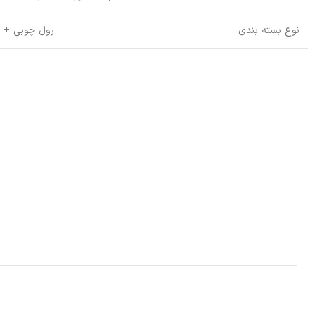
نوع بسته بندی
رول چوبی + س