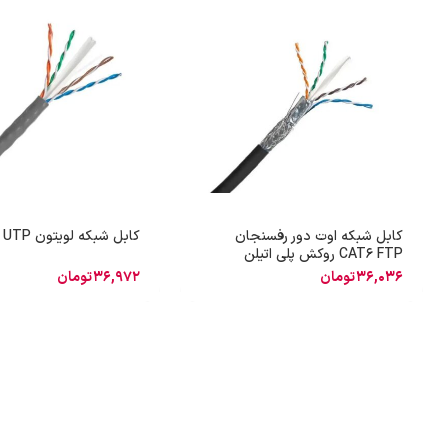
کابل شبکه اوت دور رفسنجان
کابل شبکه لویتون Cat6 UTP
CAT6 FTP روکش پلی اتیلن
36,036
تومان
36,972
تومان