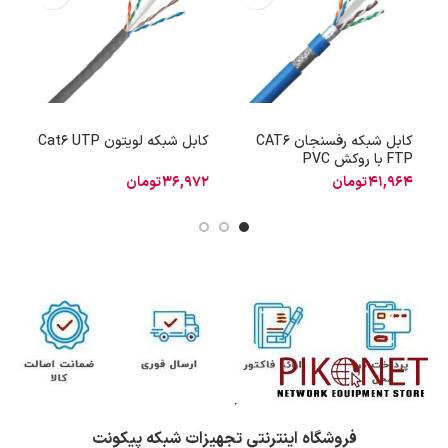
کابل شبکه رفسنجان CAT6
کابل شبکه لویتون Cat6 UTP
کا
FTP با روکش PVC
41,964
تومان
36,972
تومان
0
فروشگاه اینترنتی تجهیزات شبکه پیکونت