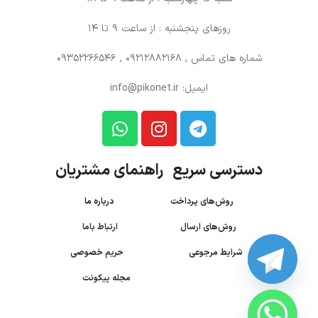
روزهای پنجشنبه : از ساعت 9 تا 14
شماره های تماس
, 09212882168 , 09352266546
ایمیل: info@pikonet.ir
دسترسی سریع راهنمای مشتریان
روش‌های پرداخت
درباره ما
روش‌های ارسال
ارتباط باما
شرایط مرجوعی
حریم خصوصی
مجله پیکونت