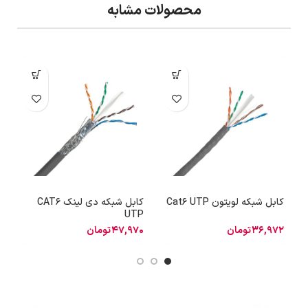
محصولات مشابه
کابل شبکه لویتون Cat6 UTP
کابل شبکه دی لینک CAT6
UTP
و
36,972
تومان
47,970
تومان
6