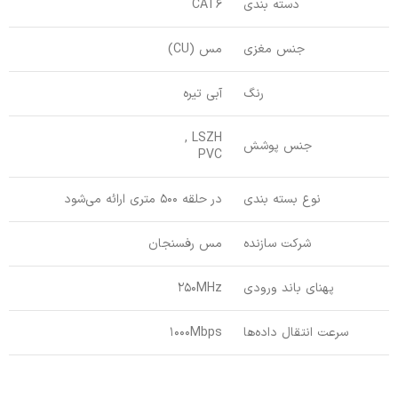
دسته بندی
CAT6
جنس مغزی
مس (CU)
رنگ
آبی تیره
LSZH ,
جنس پوشش
PVC
نوع بسته بندی
در حلقه 500 متری ارائه می‌شود
شرکت سازنده
مس رفسنجان
پهنای باند ورودی
250MHz
سرعت انتقال داده‌ها
1000Mbps