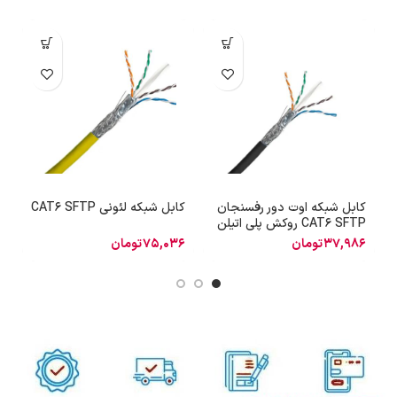
کابل شبکه اوت دور رفسنجان
کابل شبکه لئونی CAT6 SFTP
CAT6 SFTP روکش پلی اتیلن
P
37,986
تومان
75,036
تومان
0