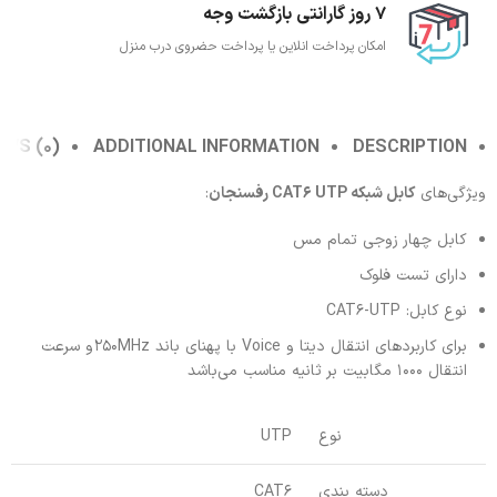
7 روز گارانتی بازگشت وجه
امکان پرداخت انلاین یا پرداخت حضروی درب منزل
EWS (0)
ADDITIONAL INFORMATION
DESCRIPTION
ویژگی‌های
کابل شبکه CAT6 UTP رفسنجان
:
کابل چهار زوجی تمام مس
دارای تست فلوک
نوع کابل: CAT6-UTP
برای کاربردهای انتقال دیتا و
Voice
با پهنای باند
250MHz
و سرعت
انتقال 1000 مگابیت بر ثانیه مناسب می‌باشد
نوع
UTP
دسته بندی
CAT6