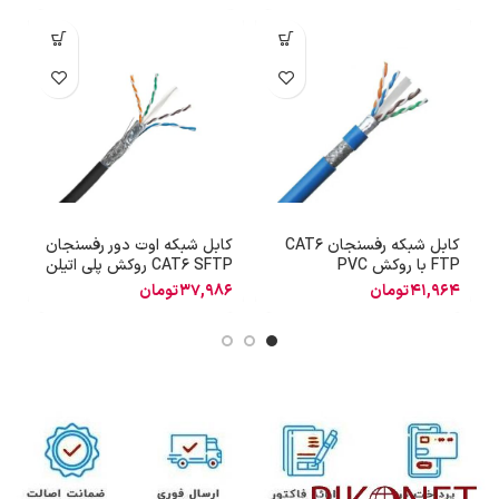
کابل شبکه رفسنجان CAT6
کابل شبکه اوت دور رفسنجان
FTP با روکش PVC
CAT6 SFTP روکش پلی اتیلن
P
41,964
تومان
37,986
تومان
6