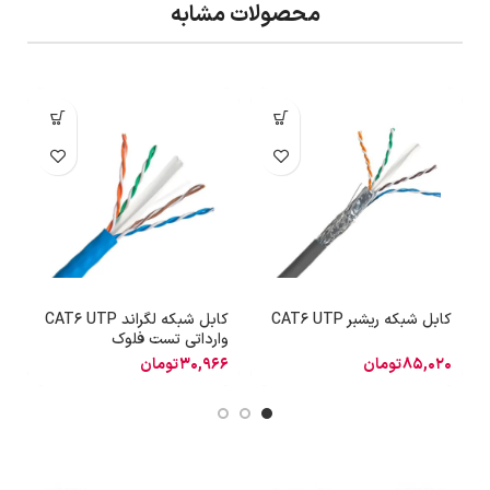
محصولات مشابه
کابل شبکه ریشبر CAT6 UTP
کابل شبکه لگراند CAT6 UTP
وارداتی تست فلوک
ZH
85,020
تومان
30,966
تومان
0