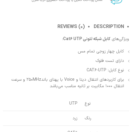
امکان پرداخت انلاین یا پرداخت حضروی درب منزل
REVIEWS (0)
DESCRIPTION
ویژگی‌های
کابل شبکه لئونی Cat6 UTP
:
کابل چهار زوجی تمام مس
دارای تست فلوک
نوع کابل: CAT6-UTP
برای کاربردهای انتقال دیتا و Voice با پهنای باند250MHz و سرعت
انتقال 1000 مگابیت بر ثانیه مناسب می‌باشد
نوع
UTP
رنگ
زرد