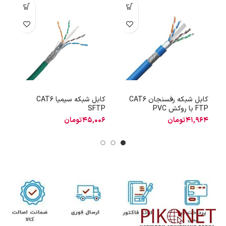
کابل شبکه رفسنجان CAT6
کابل شبکه سیمیا CAT6
کا
FTP با روکش PVC
SFTP
41,964
تومان
45,006
تومان
2