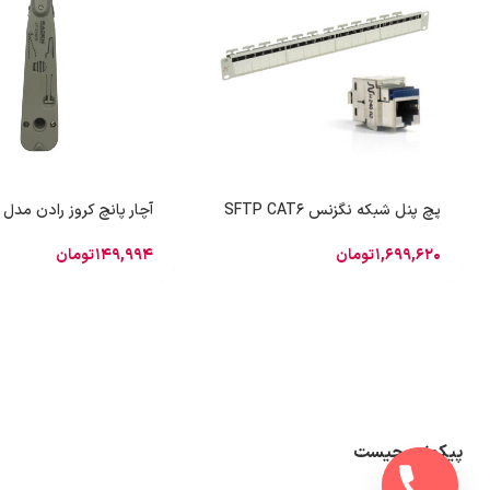
پچ پنل شبکه نگزنس SFTP CAT6
آچار پانچ کروز رادن مدل LY-314KR
1,699,620
تومان
149,994
تومان
پیکونت چیست