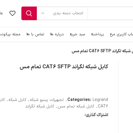
عل
انتخاب دسته بندی
ب کاربری من
پرداخت
سبد خرید
درباره ما
تماس با ما
مجله پیکون
ه لگراند CAT6 SFTP تمام مس
کابل شبکه CAT6
کابل شبکه لگراند CAT6 SFTP تمام مس
رک ایستاده
کابل شبکه CAT6a
رک دیواری
کابل شبکه CAT7
پچ کورد شبکه CAT6
متعلقات رک
پچ پنل شبکه
پچ کورد شبکه CAT6a
پچ پنل AMP
ابزار شبکه
Legrand
Categories:
,
تجهیزات پسیو شبکه
,
کابل شبکه
,
کاب
پچ پنل Cat5e
آچار شبکه
CAT6
,
کابل شبکه تمام مس
,
کابل شبکه لگراند
سوکت شبکه
پچ پنل Cat6
تستر کابل شبکه
اشتراک گذاری:
کیستون تلفن
پچ پنل Cat6a
کیستون شبکه
پچ پنل Lcs3