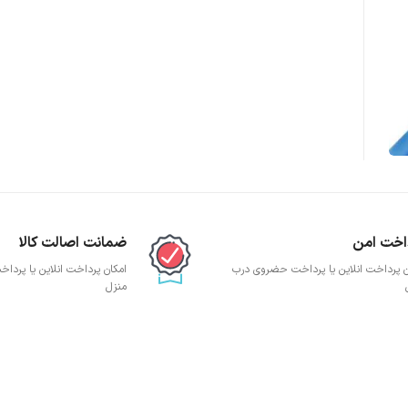
پچ پنل SFTP
پچ پنل UTP
پچ پنل دی لینک
پچ پنل لگراند
پچ پنل نگزنس
اخت امن
ضمانت اصالت کالا
ن پرداخت انلاین یا پرداخت حضروی درب
امکان پرداخت انلاین یا پرد
منزل