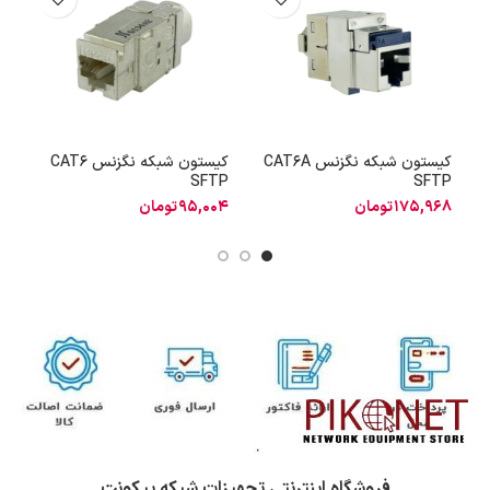
کیستون شبکه نگزنس CAT6A
کیستون شبکه نگزنس CAT6
SFTP
SFTP
ن
175,968
تومان
95,004
تومان
8
فروشگاه اینترنتی تجهیزات شبکه پیکونت