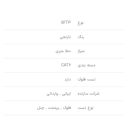
نوع
SFTP
رنگ
نارنجی
متراژ
500 متری
دسته بندی
CAT6
تست فلوک
دارد
شرکت سازنده
ایرانی , وارداتی
نوع تست
فلوک , پرمننت , چنل