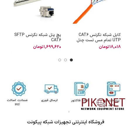
کابل شبکه نگزنس CAT6
پچ پنل شبکه نگزنس SFTP
UTP تمام مس تست چنل
CAT6
س
18,018
تومان
1,699,620
تومان
2
فروشگاه اینترنتی تجهیزات شبکه پیکونت