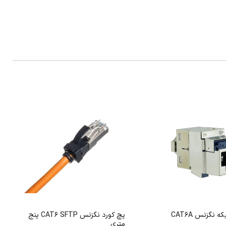
کیستون شبکه نگزنس CAT6A
پچ کورد نگزنس CAT6 SFTP پنج
متری