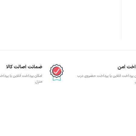
پچ پنل SFTP
پچ پنل UTP
پچ پنل دی لینک
پچ پنل لگراند
پچ پنل نگزنس
اخت امن
ضمانت اصالت کالا
ن پرداخت انلاین یا پرداخت حضروی درب
امکان پرداخت انلاین یا پرد
منزل