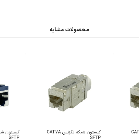
محصولات مشابه
شبکه نگزنس CAT8
کیستون شبکه نگزنس CAT7A
SFTP
SFTP