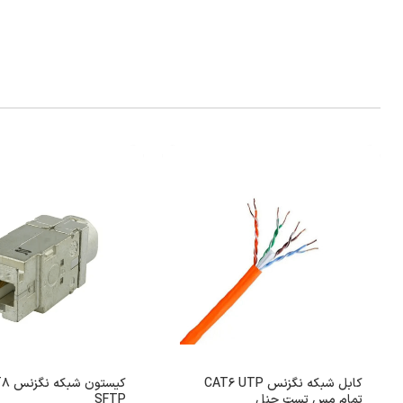
کابل شبکه نگزنس CAT6 UTP
کیستون 
تمام مس تست چنل
SFTP