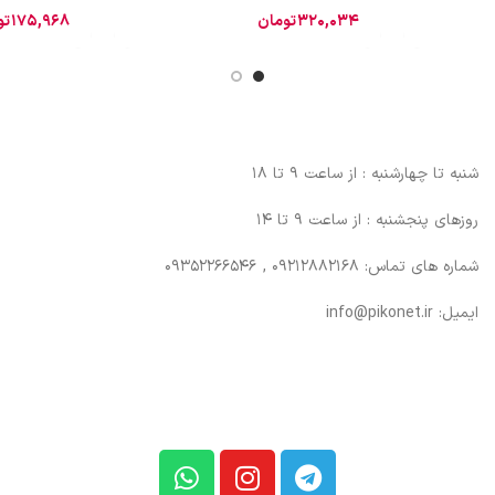
320,034
تومان
175,968
تو
شنبه تا چهارشنبه : از ساعت 9 تا 18
روزهای پنجشنبه : از ساعت 9 تا 14
شماره های تماس: 09212882168 , 09352266546
ایمیل: info@pikonet.ir