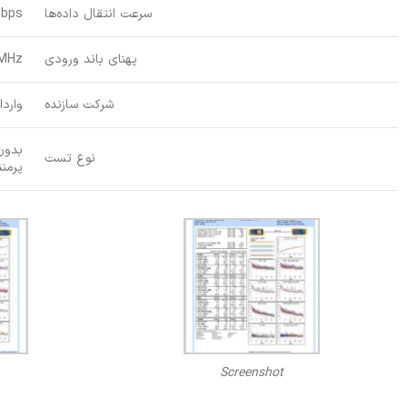
سرعت انتقال داده‌ها
Mbps
پهنای باند ورودی
0MHz
شرکت سازنده
واردا
بدون
نوع تست
پرمن
Screenshot