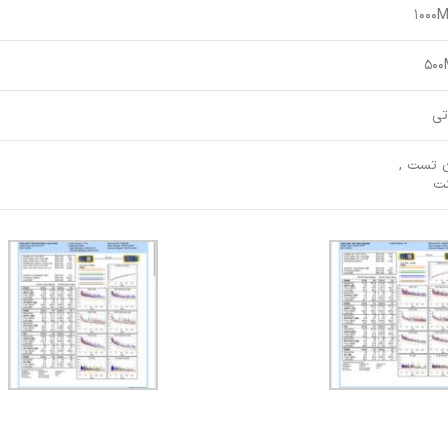
1000
50
تی
 تست ,
نت