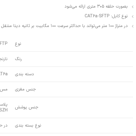
بصورت حلقه 305 متری ارائه می‌شود
نوع کابل: CAT6a-SFTP
در متراژ 100 متر می‌تواند با حداکثر سرعت 100 مگابیت بر ثانیه دیتا منتقل کند
نوع
FTP
رنگ
نارن
دسته بندی
T6a
جنس مغزی
مس (U
پلاس
جنس پوشش
SZH
نوع بسته بندی
در حلقه 500 متر