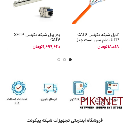
کابل شبکه نگزنس CAT6
پچ پنل شبکه نگزنس SFTP
آ
UTP تمام مس تست چنل
CAT6
18,018
تومان
1,699,620
تومان
4
فروشگاه اینترنتی تجهیزات شبکه پیکونت