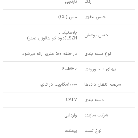
رنگ
نارنجی
جنس مغزی
مس (CU)
پلاستیک ,
جنس پوشش
LSZH(دود کم هالوژن صفر)
نوع بسته بندی
در حلقه 500 متری ارائه می‌شود
پهنای باند ورودی
600MHz
سرعت انتقال داده‌ها
10000مگابیت در ثانیه
دسته بندی
CAT7
شرکت سازنده
وارداتی
نوع تست
پرمننت