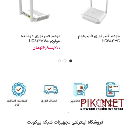
مودم فیبر نوری فایبرهوم
مودم فیبر نوری دوبانده
م
HG6543C
هوآوی HG8145V5
فا
2,800,200
تومان
فروشگاه اینترنتی تجهیزات شبکه پیکونت