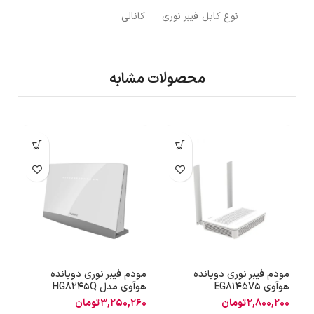
نوع کابل فیبر نوری
کانالی
محصولات مشابه
مودم فیبر نوری دوبانده
مودم فیبر نوری دوبانده
م
هوآوی EG8145V5
هوآوی مدل HG8245Q
(
2,800,200
تومان
3,250,260
تومان