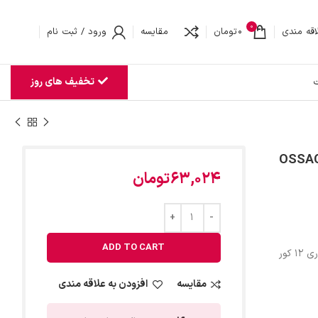
0
اقه مندی
0
تومان
مقایسه
ورود / ثبت نام
تخفیف های روز
ت
نوری 12 کور مهاردار هوایی شهید قندی OSSAC-
63,024
تومان
ADD TO CART
1 کور
مقایسه
افزودن به علاقه مندی