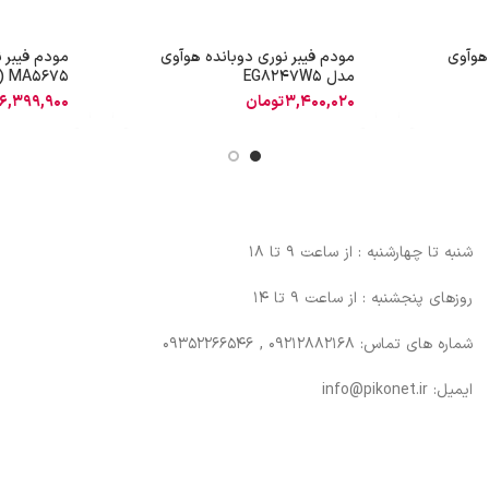
هوآوی
مودم فیبر نوری دوبانده هوآوی
مودم فیبر 
مدل EG8247W5
MA5675 (4 خط تلفن)
3,400,020
تومان
6,399,900
شنبه تا چهارشنبه : از ساعت 9 تا 18
روزهای پنجشنبه : از ساعت 9 تا 14
شماره های تماس: 09212882168 , 09352266546
ایمیل: info@pikonet.ir