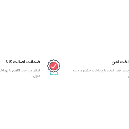
پچ پنل SFTP
پچ پنل UTP
پچ پنل دی لینک
پچ پنل لگراند
پچ پنل نگزنس
اخت امن
ضمانت اصالت کالا
ن پرداخت انلاین یا پرداخت حضروی درب
امکان پرداخت انلاین یا پرد
منزل