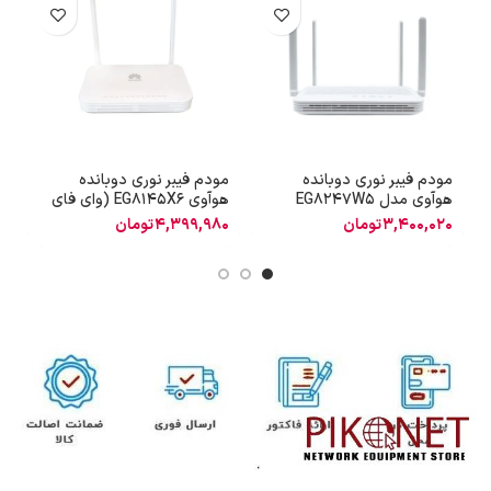
مودم فیبر نوری دوبانده
مودم فیبر نوری دوبانده
م
هوآوی مدل EG8247W5
هوآوی EG8145X6 (وای فای
(4
6)
3,400,020
تومان
4,399,980
تومان
0