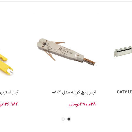
آچار پانچ کرونه مدل 0804
آچار استریپر م
470,028
تومان
126,984
تو