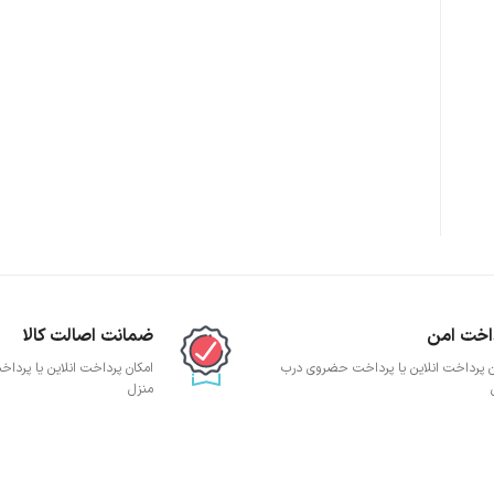
پچ پنل SFTP
پچ پنل UTP
پچ پنل دی لینک
پچ پنل لگراند
پچ پنل نگزنس
اخت امن
ضمانت اصالت کالا
ن پرداخت انلاین یا پرداخت حضروی درب
امکان پرداخت انلاین یا پرد
منزل