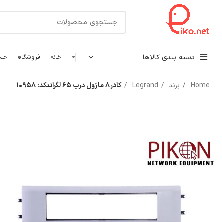
دسته بندی کالاها
خانه
فروشگاه
حسا
Home
برند
Legrand
کادر ۸ ماژول درب ۶۵ لگراندکد: ۱۰۹۵۸
کابل شبکه
رک شبکه و سرور
پچ کورد شبکه
اتصالات شبکه