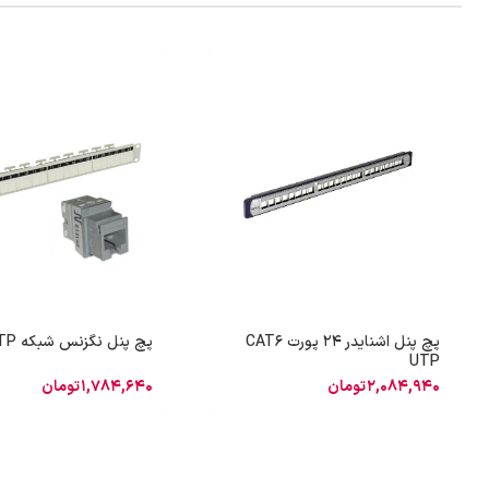
پچ پنل اشنایدر 24 پورت CAT6
پچ پنل نگزنس شبکه CAT6 UTP
UTP
2,084,940
تومان
1,784,640
تومان