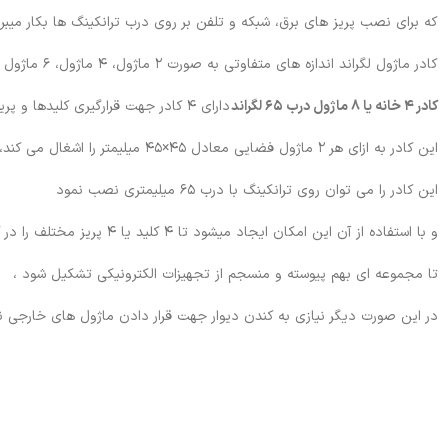
که برای نصب پریز های برق، شبکه و تلفن بر روی درب ترانکینگ ها بکار میبرن
کادر ماژول لگراند اندازه های متفاوتی به صورت ۲ ماژول، ۴ ماژول، ۶ ماژول و ۸ ماژول دارد
کادر ۴ خانه یا ۸ ماژول درب ۶۵ لگراند
دارای ۴ کادر جهت قرارگیری کلیدها و پریزهای مختلف است.
این کادر به ازای هر ۲ ماژول فضایی معادل ۴۵×۴۵ میلیمتر را اشغال می کند، به تعریف دیگر ۴ پریز استاندارد در آن قرار می گیرد.
این کادر را می توان روی ترانکینگ با درب ۶۵ میلیمتری نصب نمود
و با استفاده از آن این امکان ایجاد میشود تا ۴ کلید یا ۴ پریز مختلف را در کنارهم قرار داد
تا مجموعه ای بهم پیوسته و منسجم از تجهیزات الکترونیکی تشکیل شود ،
در این صورت دیگر نیازی به کندن دیوار جهت قرار دادن ماژول های خارجی ن