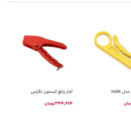
دل nude
آچار پانچ کیستون نگزنس
مان
344,994
تومان