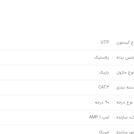
ع کیستون
UTP
نس بدنه
پلاستیک
وع ماژول
باریک
سته بندی
CAT3
نوع درجه
90 درجه
ت سازنده
امپ | AMP
ور سازنده
امریکا