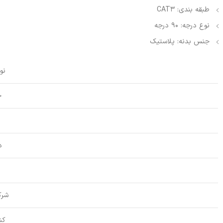
طبقه بندی: CAT3
نوع درجه: 90 درجه
جنس بدنه: پلاستیک
نو
ج
ن
د
شرک
کش