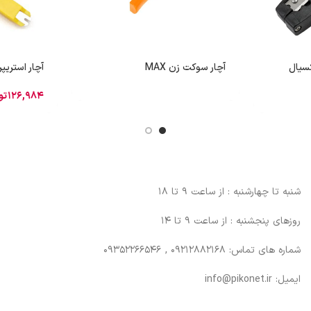
کسیال
آچار سوکت زن MAX
آچار استریپر م
126,984
تو
شنبه تا چهارشنبه : از ساعت 9 تا 18
روزهای پنجشنبه : از ساعت 9 تا 14
شماره های تماس: 09212882168 , 09352266546
ایمیل: info@pikonet.ir