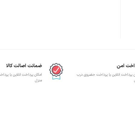
پچ پنل SFTP
پچ پنل UTP
پچ پنل دی لینک
پچ پنل لگراند
پچ پنل نگزنس
اخت امن
ضمانت اصالت کالا
ن پرداخت انلاین یا پرداخت حضروی درب
امکان پرداخت انلاین یا پرد
منزل