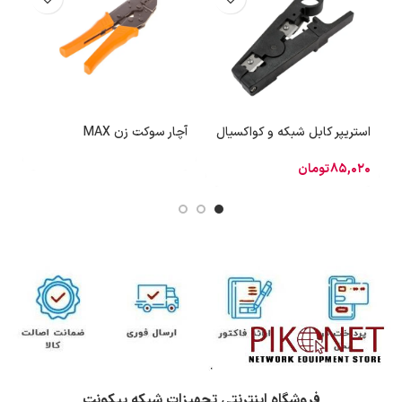
استریپر کابل شبکه و کواکسیال
آچار سوکت زن MAX
آچ
85,020
تومان
8
فروشگاه اینترنتی تجهیزات شبکه پیکونت