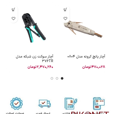
آچار پانچ کرونه مدل 0804
آچار سوکت زن شبکه مدل
o
376TR
470,028
تومان
2,470,260
تومان
0