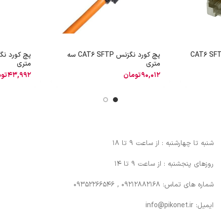
پچ کورد نگزنس CAT6 SFTP سه
متری
متری
90,012
تومان
43,992
تو
شنبه تا چهارشنبه : از ساعت 9 تا 18
روزهای پنجشنبه : از ساعت 9 تا 14
شماره های تماس: 09212882168 , 09352266546
ایمیل: info@pikonet.ir