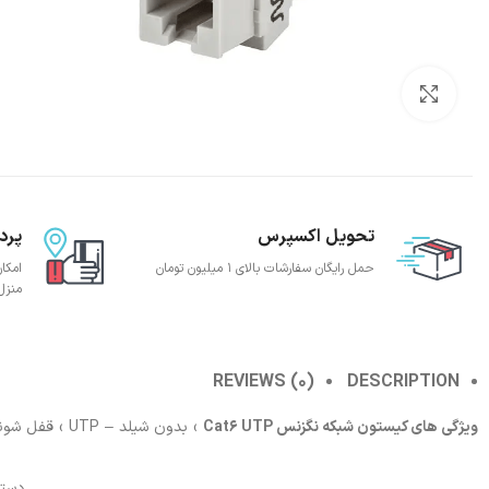
بزرگنمایی تصویر
تحویل اکسپرس
پرد
حمل رایگان سفارشات بالای 1 میلیون تومان
امکا
منزل
REVIEWS (0)
DESCRIPTION
ویژگی های کیستون شبکه نگزنس Cat6 UTP
› بدون شیلد – UTP › قفل شونده و بدون نیاز به ابزار › رنگ طوسی
دسته