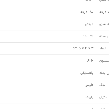
 درجه
180 درجه
 بندی
کارتنی
ر بسته
24 عدد
ابعاد
3 × 3 × 5 cm
یستون
UTP
 بدنه
پلاستیکی
رنگ
طوسی
 ماژول
باریک