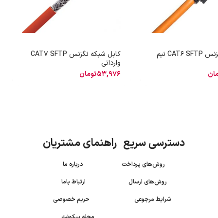
پچ کورد نگزنس CAT6 SFTP نیم
کابل شبکه نگزنس CAT7 SFTP
وارداتی
مان
53,976
تومان
دسترسی سریع راهنمای مشتریان
روش‌های پرداخت
درباره ما
روش‌های ارسال
ارتباط باما
شرایط مرجوعی
حریم خصوصی
مجله پیکونت