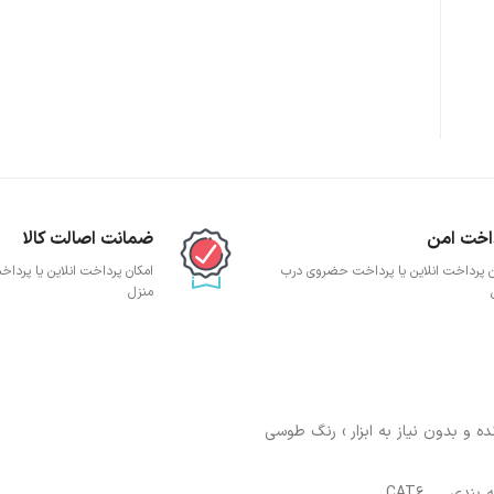
پچ پنل SFTP
پچ پنل UTP
پچ پنل دی لینک
پچ پنل لگراند
پچ پنل نگزنس
اخت امن
ضمانت اصالت کالا
ن پرداخت انلاین یا پرداخت حضروی درب
امکان پرداخت انلاین یا پرد
منزل
 بندی
CAT6