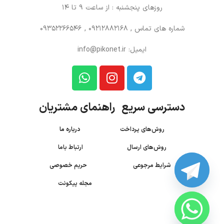
روزهای پنجشنبه : از ساعت 9 تا 14
شماره های تماس
, 09212882168 , 09352266546
ایمیل: info@pikonet.ir
دسترسی سریع راهنمای مشتریان
روش‌های پرداخت
درباره ما
روش‌های ارسال
ارتباط باما
شرایط مرجوعی
حریم خصوصی
مجله پیکونت
CHATY