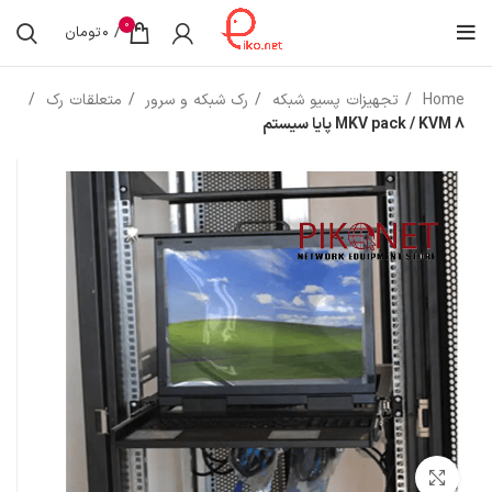
0
/
0
تومان
Home
تجهیزات پسیو شبکه
رک شبکه و سرور
متعلقات رک
MKV pack / KVM 8 پایا سیستم
بزرگنمایی تصویر