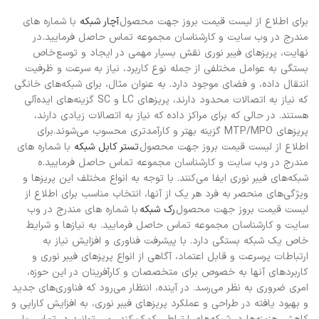
برای اطلاع از لیست قیمت بروز جهت محصول
آچار شبکه
با شماره های
مندرج در وب سایت و کارشناسان مجموعه تماس حاصل فرمایید. در
نهایت، پریزهای فیبر نوری نقش بسیار مهمی در ایجاد و توسع خاص
بستگی به عوامل مختلفی از جمله نوع کاربرد، نیاز به سرعت و ظرفیت
انتقال داده، و فضای موجود دارد. به عنوان مثال، برای شبکه‌های خانگی
که نیاز به اتصالات محدود دارند، پریزهای LC و SC گزینه‌های ایده‌آلی
هستند. در حالی که برای مراکز داده که نیاز به اتصالات زیادی دارند،
پریزهای MTP/MPO گزینه بهتر و کارآمدتری محسوب می‌شوند.برای
اطلاع از لیست قیمت بروز جهت محصول
تستر کابل شبکه
با شماره های
مندرج در وب سایت و کارشناسان مجموعه تماس حاصل فرمایید. ه
شبکه‌های فیبر نوری ایفا می‌کنند. با توجه به انواع مختلف این پریزها و
ویژگی‌های منحصر به فرد هر یک از آنها، انتخاب مناسب برای اطلاع از
لیست قیمت بروز جهت محصول
رک شبکه
با شماره های مندرج در وب
سایت و کارشناسان مجموعه تماس حاصل فرمایید. به نیازها و شرایط
خاص یک شبکه بستگی دارد. با پیشرفت فناوری و افزایش نیاز به
ارتباطات پرسرعت و قابل اعتماد، آگاهی از انواع پریزهای فیبر نوری و
کاربردهای آنها به خصوص برای متخصصان و کارآفرینان در این حوزه،
امری ضروری به نظر می‌رسد. در آینده، انتظار می‌رود که فناوری‌های جدید
و بهبود یافته در طراحی و عملکرد پریزهای فیبر نوری، به افزایش کارایی و