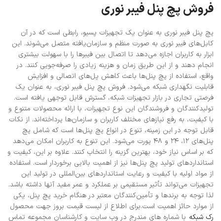
فروش پچ پنل فیبر نوری
پچ پنل فیبر نوری به عنوان یک تجهیزات پسیو، رابطی است که در آن
کابل‌های فیبر نوری به صورت منظم و سازمان‌یافته متصل می‌شوند. این
ابزار به کاربران اجازه می‌دهد تا اتصال بین فیبرها را با سهولت بیشتری
انجام دهند و از این طریق زمان و هزینه زیادی را صرفه‌جویی کنند. در
واقع، استفاده از پچ پنل‌ها باعث کاهش پل‌های اتصالی و افزایش
قابلیت نگهداری شبکه می‌شود. فروش پچ پنل فیبر نوری، به عنوان یک
فرصتی تجاری در بازار تجهیزات شبکه، گسترش قابل توجهی یافته است.
تولیدکنندگان و فروشندگان این نوع تجهیزات، با ارائه محصولات متنوع و
با کیفیت، به رفع نیازهای مختلف کاربران و سازمان‌ها پرداخته‌اند. از نکات
قابل توجه در این زمینه، تنوع در انواع پچ پنل‌ها است که شامل پچ
پنل‌های 12، 24 و 48 پورت می‌شود. این تنوع به کاربران امکان می‌دهد
که بر اساس نیاز خود، بهترین گزینه را انتخاب کنند. علاوه بر این، کیفیت و
استانداردهای تولید پچ پنل‌ها نیز از اهمیت بالایی برخوردار است. استفاده
از مواد اولیه با کیفیت و رعایت استانداردهای بین‌المللی در تولید این
تجهیزات می‌تواند تأثیر مستقیمی بر عملکرد و عمر مفید آنها داشته باشد.
لذا توجه به برندها و تأمین‌کنندگان معتبر در هنگام خرید پچ پنل، یکی
از موارد حائز اهمیت است.
برای اطلاع از لیست قیمت بروز جهت محصول
رک شبکه
با شماره های مندرج در وب سایت و کارشناسان مجموعه تماس