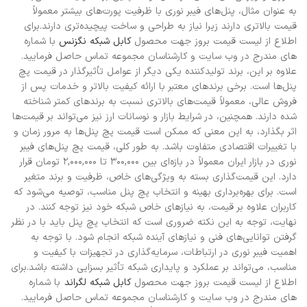
به عنوان مثال، پنل‌های فیبر نوری با ظرفیت پورت‌های بیشتر معمولاً
قیمت بالاتری دارند زیرا نیاز به طراحی و ساخت پیچیده‌تری دارند.
برای
اطلاع از لیست قیمت بروز جهت محصول
کابل شبکه نگزنس
با شماره
های مندرج در وب سایت و کارشناسان مجموعه تماس حاصل فرمایید.
علاوه بر این، برند تولیدکننده یکی دیگر از عوامل تأثیرگذار در قیمت پچ
پنل‌ها است. برخی برندهای معتبر با ارائه کیفیت بالاتر و خدمات پس از
فروش عالی، معمولاً قیمت‌های بالاتری نسبت به برندهای کمتر شناخته
شده دارند. همچنین، در شرایط بازار و نوسانات ارز نیز می‌تواند بر قیمت‌ها
اثر بگذارد، به این معنی که ممکن است قیمت پچ پنل‌ها به مرور زمان و
با تغییرات اقتصادی متفاوت باشد. به طور کلی، قیمت پچ پنل‌های فیبر
نوری در بازار ایران معمولاً در بازه‌ای بین 300,000 تا 2,000,000 تومان قرار
دارد. این قیمت‌گذاری بسته به ویژگی‌های خاص، ظرفیت و برند متغیر
است. برای بهره‌برداری بهینه و انتخاب پچ پنل مناسب، توصیه می‌شود که
کاربران علاوه بر قیمت، به نیازهای خاص شبکه خود نیز توجه کنند. در
نهایت، توجه به این نکته ضروری است که انتخاب پچ پنل باید با در نظر
گرفتن توانایی‌های فنی و نیازهای آینده شبکه انجام شود. با توجه به
اهمیت فیبر نوری در ارتباطات، سرمایه‌گذاری در تجهیزات با کیفیت و
مناسب، می‌تواند بر عملکرد و پایداری شبکه تأثیر بسزایی داشته باشد.
برای
اطلاع از لیست قیمت بروز جهت محصول
کابل شبکه لگراند
با شماره
های مندرج در وب سایت و کارشناسان مجموعه تماس حاصل فرمایید.