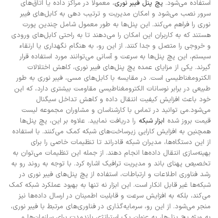
استفاده می‌شود.
پچ پنل فیبر نوری
، معمولاً در مراکز داده یا اتاق‌های
سرور نصب می‌شود و امکان مدیریت و ترتیب دهی به کابل‌های فیبر
نوری را فراهم می‌کند. این پنل‌ها به طور معمول شامل چندین پورت
هستند که به کاربران این امکان را می‌دهند تا به راحتی کابل‌های ورودی
و خروجی را متصل و جدا کنند. از این رو، به هنگام نگهداری یا ارتقاء
سیستم، این پچ پنل‌ها به سرعت و آسانی می‌توانند مورد استفاده قرار
گیرند. یکی از مزایای عمده پچ پنل‌های فیبر نوری، کاهش اختلالات
الکترومغناطیسی است. در مقایسه با کابل‌های مسی، فیبر نوری به طور
طبیعی در برابر نوسانات الکترومغناطیسی مقاومت بیشتری دارد، که این
خود باعث افزایش کیفیت انتقال داده و کاهش تداخل سیگنال
می‌شود.
می توانید در تماس با کارشناسان و مشاوران مجموعه لیست
قیمت بروز شده
ابزار شبکه
را دریافت نمایید.
علاوه بر این، پچ پنل‌ها
همچنین به افزایش کارایی زیرساخت‌های شبکه کمک می‌کنند. با استفاده
از این دستگاه‌ها، مدیران شبکه قادراند تا تنظیمات خاصی را برای
بهینه‌سازی انتقال داده‌ها انجام دهند. از جمله این تنظیمات می‌توان به
تخصیص پهنای باند و مدیریت ترافیک اشاره کرد. با توجه به روند رو به
رشد فناوری اطلاعات و ارتباطات، استفاده از پچ پنل‌های فیبر نوری در
شبکه‌ها غیر قابل انکار است. این ابزار نه تنها به بهبود عملکرد شبکه کمک
می‌کند، بلکه به افزایش سرعت و قابلیت اطمینان در ارسال داده‌ها نیز
منجر می‌شود. از این رو، سرمایه‌گذاری در فناوری‌های مرتبط با فیبر نوری،
به ویژه پچ پنل‌ها، به عنوان یک استراتژی بلندمدت برای سازمان‌ها و