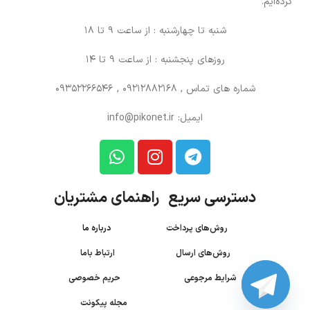
کرده‌ایم.
شنبه تا چهارشنبه : از ساعت 9 تا 18
روزهای پنجشنبه : از ساعت 9 تا 14
شماره های تماس
, 09212882168 , 09352266546
ایمیل: info@pikonet.ir
دسترسی سریع راهنمای مشتریان
روش‌های پرداخت
درباره ما
روش‌های ارسال
ارتباط باما
شرایط مرجوعی
حریم خصوصی
مجله پیکونت