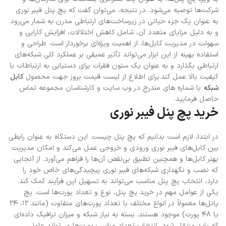
شرکت‌ها توصیه می‌شود. در نتیجه، می‌توان گفت که پچ پنل فیبر نوری
به عنوان یک جزء حیاتی در زیرساخت‌های ارتباطی مدرن به شمار می‌رود
و به دلیل مزایای متعدد آن، شامل کاهش اختلالات، افزایش کارایی و
سهولت در مدیریت کابل‌ها، از اهمیت ویژه‌ای برخوردار است. طراحی و
استفاده بهینه از این ابزار می‌تواند تأثیر عمیقی بر عملکرد کلی شبکه‌های
ارتباطی بگذارد و به عنوان یک ستون فقرات برای دستیابی به ارتباطات با
کیفیت بالا عمل کند.
برای اطلاع از لیست قیمت بروز جهت محصول
کابل
شبکه
با شماره های مندرج در وب سایت و کارشناسان مجموعه تماس
حاصل فرمایید.
خرید پچ پنل فیبر نوری
در ابتدا، لازم است بدانیم که پچ پنل چیست. این دستگاه به عنوان رابطی
بین کابل‌های فیبر نوری ورودی و خروجی عمل می‌کند و امکان مدیریت
بهتر کابل‌ها و همچنین تطبیق بی‌نقص آن‌ها را فراهم می‌آورد. از آنجایی
که نصب و نگهداری شبکه‌های فیبر نوری پیچیدگی‌های خاص خود را
دارد، انتخاب پچ پنل مناسب می‌تواند به تسهیل این فرآیند کمک کند.
یکی از عوامل مهم در خرید پچ پنل، نوع و تعداد پورت‌ها است. پچ
پانل‌ها معمولاً در انواع مختلف با تعداد پورت‌های متفاوت (مانند ۱۲، ۲۴
یا ۴۸ پورت) موجود هستند. بسته به نیاز شبکه و میزان ترافیک داده‌ای
که باید منتقل شود، انتخاب تعداد مناسب پورت‌ها می‌تواند عاملی